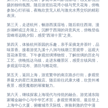
摄的独特氛围。随后游览拈花湾小镇与梵天花海，傍晚
参加心灯祈福，夜晚欣赏无人机与激光水秀交织的精彩
表演。
第三天，走进杭州，畅游西溪湿地，随后前往西湖。漫
步湖畔或泛舟湖上，沉醉于西湖的诗意风光，傍晚登临
雷峰塔远眺夕阳，感受“西湖十景”之美。
第四天，体验杭州茶园的乐趣，亲手采摘龙井茶叶，品
味茶香。接着游览九溪十八涧与钱塘江景观带，远观大
莲花体育馆。下午参观丝绸博物馆，了解丝绸的历史与
工艺。傍晚抵达乌镇，走进东栅景区，感受古镇风情，
参观蓝印花布、酒坊与雕花馆。
第五天，返回上海，游览繁华的南京路步行街，参观世
界最大的星巴克旗舰店。随后前往武康大楼，欣赏外滩
夜景，感受魔都的璀璨魅力。
第六天，继续探索上海现代与传统的融合。游览浦东陆
家嘴金融中心与中华艺术宫，参观世博展馆。最后登上
上海中心大厦，俯瞰城市天际线，体验刺激的空中漫